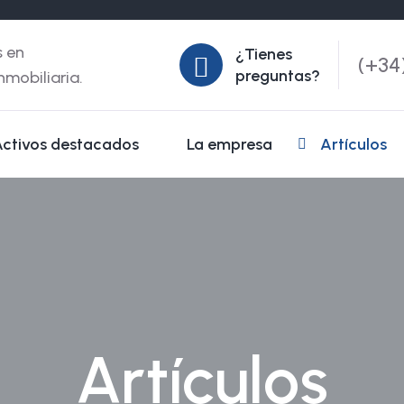
s en
¿Tienes
(+34
preguntas?
inmobiliaria.
Activos destacados
La empresa
Artículos
Artículos