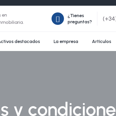
s en
¿Tienes
(+34
preguntas?
inmobiliaria.
Activos destacados
La empresa
Artículos
s y condicione