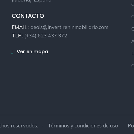
C
CONTACTO
C
EMAIL :
deals@invertireninmobiliario.com
G
TLF :
(+34) 623 437 372
A
Ver en mapa
L
C
echos reservados.
Términos y condiciones de uso
Po