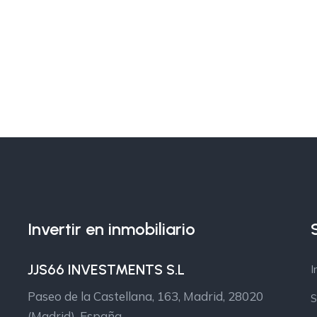
Invertir en inmobiliario
JJS66 INVESTMENTS S.L
I
Paseo de la Castellana, 163, Madrid, 28020
S
(Madrid), España