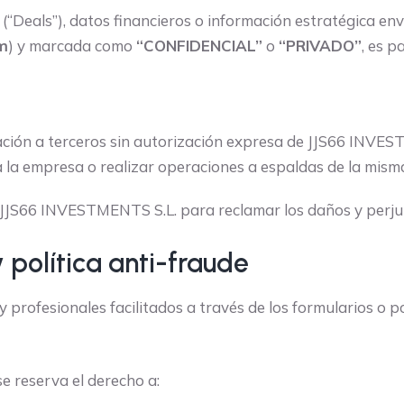
(“Deals”), datos financieros o información estratégica en
om
) y marcada como
“CONFIDENCIAL”
o
“PRIVADO”
, es p
mación a terceros sin autorización expresa de JJS66 INVE
a la empresa o realizar operaciones a espaldas de la mism
a JJS66 INVESTMENTS S.L. para reclamar los daños y perju
 política anti-fraude
 profesionales facilitados a través de los formularios o p
 reserva el derecho a: